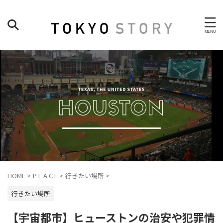
HOME
>
P L A C E
>
行きたい場所
>
行きたい場所
【宇宙都市】ヒューストンの治安や犯罪情